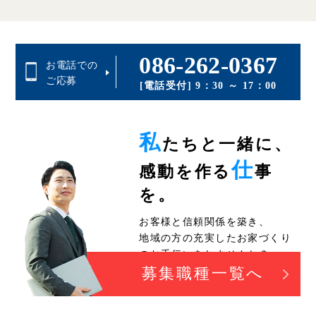
086-262-0367
お電話での
ご応募
[電話受付] 9：30 ～ 17：00
私
たちと一緒に、
仕
感動を作る
事
を。
お客様と信頼関係を築き、
地域の方の充実したお家づくり
のお手伝いをしませんか？
募集職種一覧へ