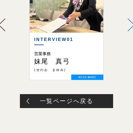
INTERVIEW01
INTERV
長
営業事務
住宅営業 
妹尾 真弓
森 直
り なおき)
(せのお まゆみ)
一覧ページへ戻る