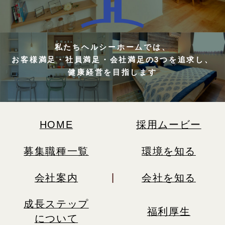
私たちヘルシーホームでは、
お客様満足・社員満足・会社満足の3つを追求し、
健康経営を目指します
HOME
採用ムービー
募集職種一覧
環境を知る
会社案内
会社を知る
成長ステップ
福利厚生
について