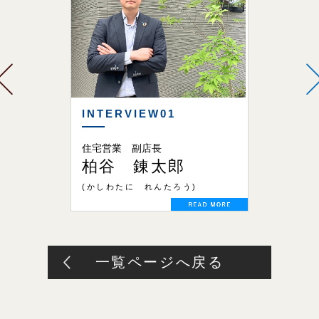
INTERVIEW01
INTERV
住宅営業 副店長
営業事務
柏谷 錬太郎
妹尾 
(かしわたに れんたろう)
(せのお ま
一覧ページへ戻る